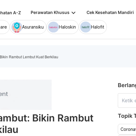
keyboard_arrow_down
keybo
Perawatan Khusus
Cek Kesehatan Mandiri
hatan A-Z
are
Asuransiku
Haloskin
Halofit
Bikin Rambut Lembut Kuat Berkilau
Berlan
ambut: Bikin Rambut
Topik T
ilau
Coronav