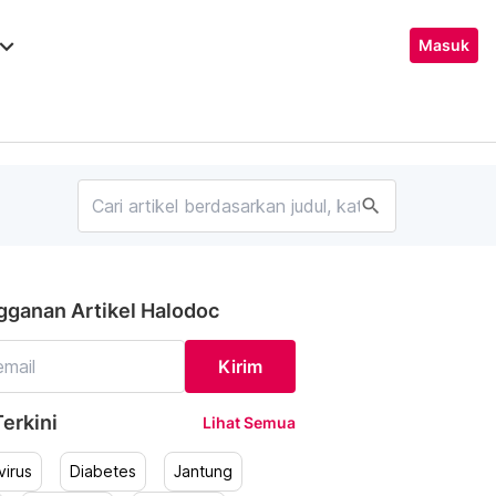
ard_arrow_down
Masuk
search
gganan Artikel Halodoc
Kirim
erkini
Lihat Semua
irus
Diabetes
Jantung