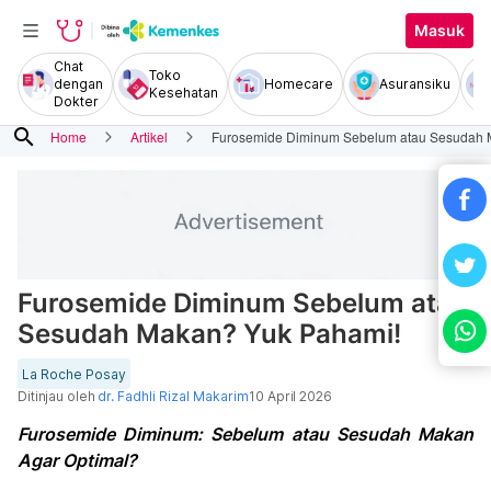
Masuk
Chat
Toko
dengan
Homecare
Asuransiku
Kesehatan
Dokter
search
Home
Artikel
Furosemide Diminum Sebelum atau Sesudah 
Furosemide Diminum Sebelum atau
Sesudah Makan? Yuk Pahami!
La Roche Posay
Ditinjau oleh
dr. Fadhli Rizal Makarim
10 April 2026
Furosemide Diminum: Sebelum atau Sesudah Makan
Agar Optimal?