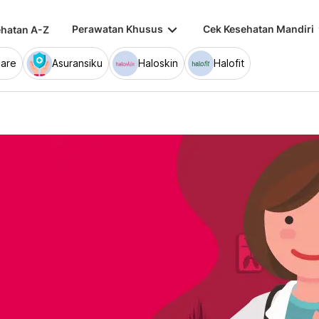
keyboard_arrow_down
keybo
Perawatan Khusus
Cek Kesehatan Mandiri
hatan A-Z
are
Asuransiku
Haloskin
Halofit