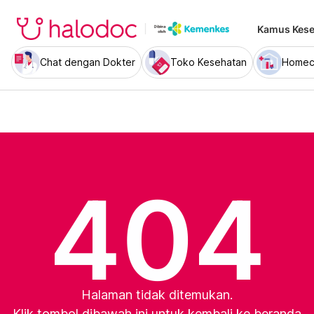
Kamus Kese
Chat dengan Dokter
Toko Kesehatan
Homec
404
Halaman tidak ditemukan.
Klik tombol dibawah ini untuk kembali ke beranda