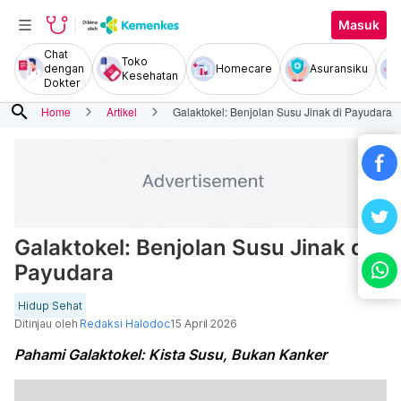
Masuk
Chat
Toko
dengan
Homecare
Asuransiku
Kesehatan
Dokter
search
Home
Artikel
Galaktokel: Benjolan Susu Jinak di Payudara
Galaktokel: Benjolan Susu Jinak di
Payudara
Hidup Sehat
Ditinjau oleh
Redaksi Halodoc
15 April 2026
Pahami Galaktokel: Kista Susu, Bukan Kanker