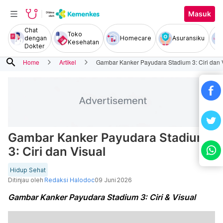
Masuk
Chat
Toko
dengan
Homecare
Asuransiku
Kesehatan
Dokter
search
Home
Artikel
Gambar Kanker Payudara Stadium 3: Ciri dan 
Gambar Kanker Payudara Stadium
3: Ciri dan Visual
Hidup Sehat
Ditinjau oleh
Redaksi Halodoc
09 Juni 2026
Gambar Kanker Payudara Stadium 3: Ciri & Visual