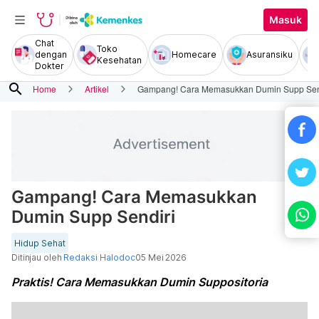
Masuk
Chat
Toko
dengan
Homecare
Asuransiku
Kesehatan
Dokter
search
Home
Artikel
Gampang! Cara Memasukkan Dumin Supp Sen
Gampang! Cara Memasukkan
Dumin Supp Sendiri
Hidup Sehat
Ditinjau oleh
Redaksi Halodoc
05 Mei 2026
Praktis! Cara Memasukkan Dumin Suppositoria