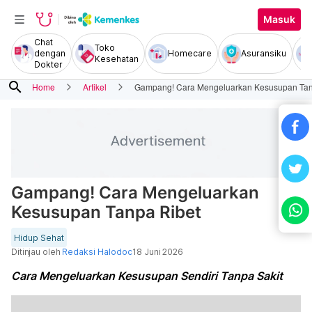
Masuk
Chat
Toko
dengan
Homecare
Asuransiku
Kesehatan
Dokter
search
Home
Artikel
Gampang! Cara Mengeluarkan Kesusupan Tan
Gampang! Cara Mengeluarkan
Kesusupan Tanpa Ribet
Hidup Sehat
Ditinjau oleh
Redaksi Halodoc
18 Juni 2026
Cara Mengeluarkan Kesusupan Sendiri Tanpa Sakit