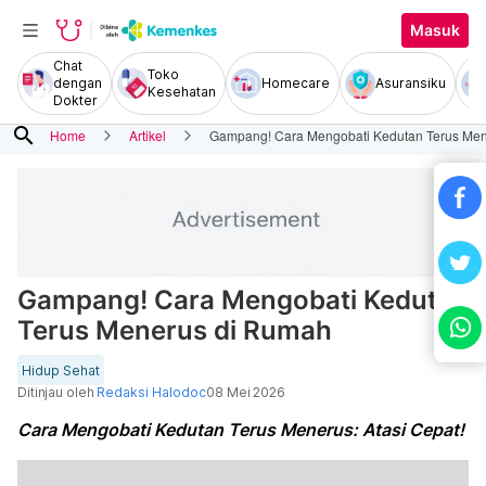
Masuk
Chat
Toko
dengan
Homecare
Asuransiku
Kesehatan
Dokter
search
Home
Artikel
Gampang! Cara Mengobati Kedutan Terus Me
Gampang! Cara Mengobati Kedutan
Terus Menerus di Rumah
Hidup Sehat
Ditinjau oleh
Redaksi Halodoc
08 Mei 2026
Cara Mengobati Kedutan Terus Menerus: Atasi Cepat!