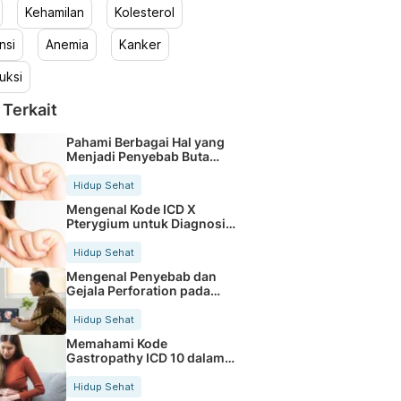
Kehamilan
Kolesterol
nsi
Anemia
Kanker
uksi
 Terkait
Pahami Berbagai Hal yang
Menjadi Penyebab Buta
Warna
Hidup Sehat
Mengenal Kode ICD X
Pterygium untuk Diagnosis
Mata
Hidup Sehat
Mengenal Penyebab dan
Gejala Perforation pada
Tubuh
Hidup Sehat
Memahami Kode
Gastropathy ICD 10 dalam
Rekam Medis Pasien
Hidup Sehat