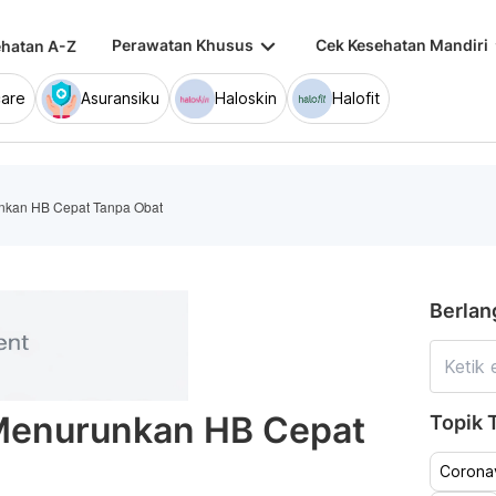
keyboard_arrow_down
keybo
Perawatan Khusus
Cek Kesehatan Mandiri
hatan A-Z
are
Asuransiku
Haloskin
Halofit
nkan HB Cepat Tanpa Obat
Berlan
Menurunkan HB Cepat
Topik T
Coronav