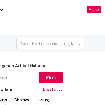
ard_arrow_down
Masuk
search
gganan Artikel Halodoc
Kirim
erkini
Lihat Semua
irus
Diabetes
Jantung