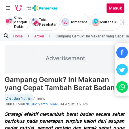
Masuk
Chat
Toko
dengan
Homecare
Asuransiku
Kesehatan
Dokter
search
Home
Artikel
Gampang Gemuk? Ini Makanan yang Cepat Ta
Gampang Gemuk? Ini Makanan
yang Cepat Tambah Berat Badan
Diet dan Nutrisi
7 menit
Ditinjau oleh
dr. Budiyanto, MARS
04 Agustus 2026
Strategi efektif menambah berat badan secara sehat
berfokus pada penerapan surplus kalori dari asupan
padat nutrisi, seperti protein dan lemak sehat guna