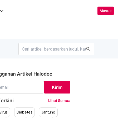
ard_arrow_down
Masuk
search
gganan Artikel Halodoc
Kirim
erkini
Lihat Semua
irus
Diabetes
Jantung