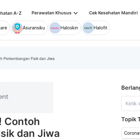
keyboard_arrow_down
keybo
Perawatan Khusus
Cek Kesehatan Mandiri
hatan A-Z
are
Asuransiku
Haloskin
Halofit
 Perkembangan Fisik dan Jiwa
Berlan
 Contoh
Topik T
sik dan Jiwa
Coronav