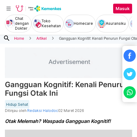
Masuk
Chat
Toko
dengan
Homecare
Asuransiku
Kesehatan
Dokter
search
Home
Artikel
Gangguan Kognitif: Kenali Penurun Fungsi Otak
Gangguan Kognitif: Kenali Penurun
Fungsi Otak Ini
Hidup Sehat
Ditinjau oleh
Redaksi Halodoc
02 Maret 2026
Otak Melemah? Waspada Gangguan Kognitif!