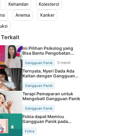
Kehamilan
Kolesterol
nsi
Anemia
Kanker
uksi
 Terkait
Ini Pilihan Psikolog yang
Bisa Bantu Pengobatan
Panic Attack
5 menit
Gangguan Panik
Ternyata, Nyeri Dada Ada
Kaitan dengan Gangguan
Panik
Gangguan Panik
Terapi Pemaparan untuk
Mengobati Gangguan Panik
Gangguan Panik
Fobia dapat Memicu
Gangguan Panik pada
Seseorang
Fobia