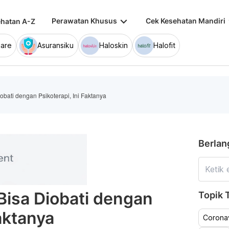
keyboard_arrow_down
keybo
Perawatan Khusus
Cek Kesehatan Mandiri
hatan A-Z
are
Asuransiku
Haloskin
Halofit
bati dengan Psikoterapi, Ini Faktanya
Berlan
isa Diobati dengan
Topik T
Faktanya
Coronav