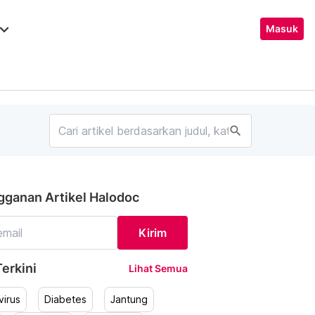
ard_arrow_down
Masuk
search
gganan Artikel Halodoc
Kirim
erkini
Lihat Semua
irus
Diabetes
Jantung