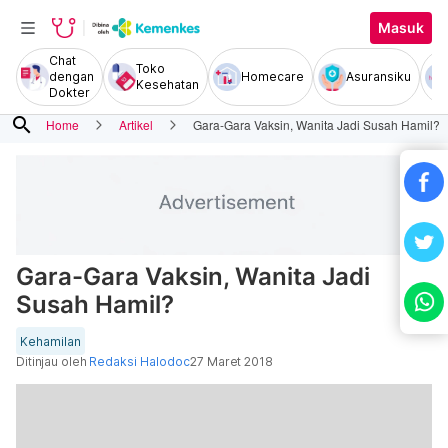
Masuk
Chat
Toko
dengan
Homecare
Asuransiku
Kesehatan
Dokter
search
Home
Artikel
Gara-Gara Vaksin, Wanita Jadi Susah Hamil?
Gara-Gara Vaksin, Wanita Jadi
Susah Hamil?
Kehamilan
Ditinjau oleh
Redaksi Halodoc
27 Maret 2018