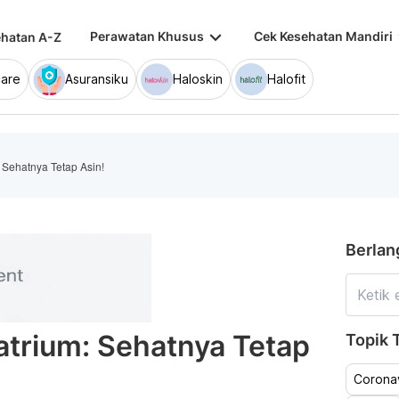
keyboard_arrow_down
keybo
Perawatan Khusus
Cek Kesehatan Mandiri
hatan A-Z
are
Asuransiku
Haloskin
Halofit
Sehatnya Tetap Asin!
Berlan
trium: Sehatnya Tetap
Topik T
Coronav