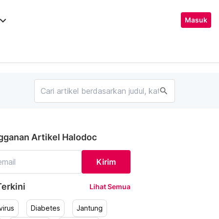
ard_arrow_down
Masuk
search
gganan Artikel Halodoc
Kirim
erkini
Lihat Semua
irus
Diabetes
Jantung