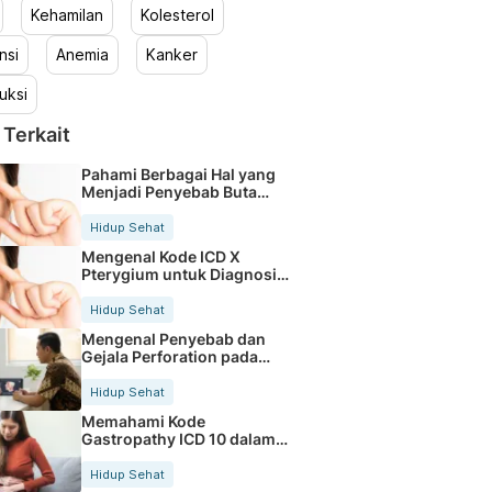
Kehamilan
Kolesterol
nsi
Anemia
Kanker
uksi
 Terkait
Pahami Berbagai Hal yang
Menjadi Penyebab Buta
Warna
Hidup Sehat
Mengenal Kode ICD X
Pterygium untuk Diagnosis
Mata
Hidup Sehat
Mengenal Penyebab dan
Gejala Perforation pada
Tubuh
Hidup Sehat
Memahami Kode
Gastropathy ICD 10 dalam
Rekam Medis Pasien
Hidup Sehat