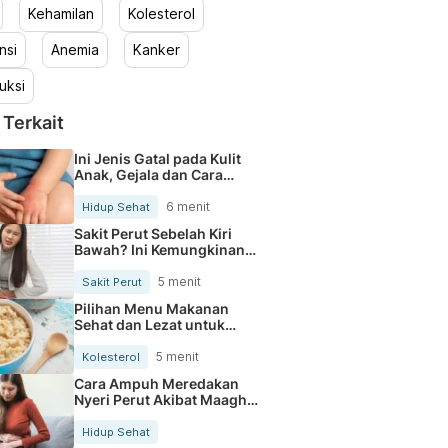
Kehamilan
Kolesterol
nsi
Anemia
Kanker
uksi
 Terkait
Ini Jenis Gatal pada Kulit
Anak, Gejala dan Cara
Mengobatinya
6 menit
Hidup Sehat
Sakit Perut Sebelah Kiri
Bawah? Ini Kemungkinan
Penyebabnya
5 menit
Sakit Perut
Pilihan Menu Makanan
Sehat dan Lezat untuk
Mengurangi Kolesterol
5 menit
Kolesterol
Cara Ampuh Meredakan
Nyeri Perut Akibat Maagh
Kambuh
Hidup Sehat