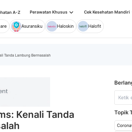
keyboard_arrow_down
keybo
Perawatan Khusus
Cek Kesehatan Mandiri
hatan A-Z
are
Asuransiku
Haloskin
Halofit
nali Tanda Lambung Bermasalah
Berlan
ms: Kenali Tanda
Topik T
alah
Coronav