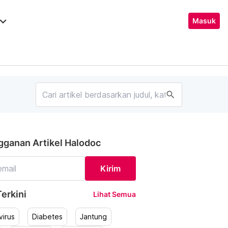
ard_arrow_down
Masuk
search
gganan Artikel Halodoc
Kirim
erkini
Lihat Semua
irus
Diabetes
Jantung