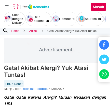
Masuk
Chat
Toko
dengan
Homecare
Asuransiku
Kesehatan
Dokter
search
Home
Artikel
Gatal Akibat Alergi? Yuk Atasi Tuntas!
Gatal Akibat Alergi? Yuk Atasi
Tuntas!
Hidup Sehat
Ditinjau oleh
Redaksi Halodoc
04 Mei 2026
Gatal Gatal Karena Alergi? Mudah Redakan dengan
Tips