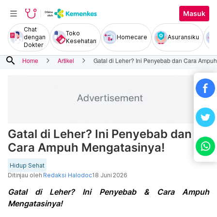
Masuk
Chat
Toko
dengan
Homecare
Asuransiku
Kesehatan
Dokter
search
Home
Artikel
Gatal di Leher? Ini Penyebab dan Cara Ampuh
Gatal di Leher? Ini Penyebab dan
Cara Ampuh Mengatasinya!
Hidup Sehat
Ditinjau oleh
Redaksi Halodoc
18 Juni 2026
Gatal di Leher? Ini Penyebab & Cara Ampuh
Mengatasinya!