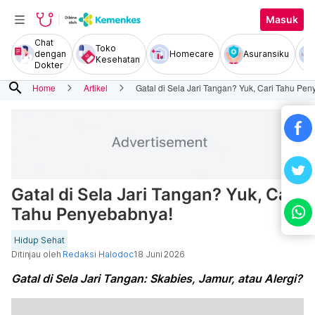
Masuk
Chat
Toko
dengan
Homecare
Asuransiku
Kesehatan
Dokter
search
Home
Artikel
Gatal di Sela Jari Tangan? Yuk, Cari Tahu Pe
Gatal di Sela Jari Tangan? Yuk, Cari
Tahu Penyebabnya!
Hidup Sehat
Ditinjau oleh
Redaksi Halodoc
18 Juni 2026
Gatal di Sela Jari Tangan: Skabies, Jamur, atau Alergi?