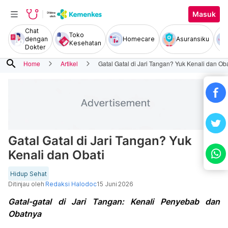
Masuk
Chat
Toko
dengan
Homecare
Asuransiku
Kesehatan
Dokter
search
Home
Artikel
Gatal Gatal di Jari Tangan? Yuk Kenali dan Oba
Gatal Gatal di Jari Tangan? Yuk
Kenali dan Obati
Hidup Sehat
Ditinjau oleh
Redaksi Halodoc
15 Juni 2026
Gatal-gatal di Jari Tangan: Kenali Penyebab dan
Obatnya