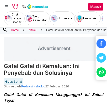
Masuk
Chat
Toko
dengan
Homecare
Asuransiku
Kesehatan
Dokter
search
Home
Artikel
Gatal Gatal di Kemaluan: Ini Penyebab dan So
Gatal Gatal di Kemaluan: Ini
Penyebab dan Solusinya
Hidup Sehat
Ditinjau oleh
Redaksi Halodoc
27 Februari 2026
Gatal Gatal di Kemaluan Mengganggu? Ini Solusi
Tepat