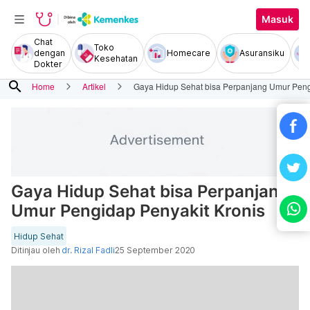
Masuk
Chat
Toko
dengan
Homecare
Asuransiku
Kesehatan
Dokter
search
Home
Artikel
Gaya Hidup Sehat bisa Perpanjang Umur Peng
Gaya Hidup Sehat bisa Perpanjang
Umur Pengidap Penyakit Kronis
Hidup Sehat
Ditinjau oleh
dr. Rizal Fadli
25 September 2020