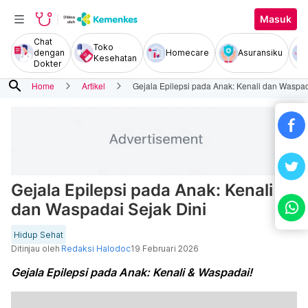
Masuk
Chat
Toko
dengan
Homecare
Asuransiku
Kesehatan
Dokter
search
Home
Artikel
Gejala Epilepsi pada Anak: Kenali dan Waspad
Gejala Epilepsi pada Anak: Kenali
dan Waspadai Sejak Dini
Hidup Sehat
Ditinjau oleh
Redaksi Halodoc
19 Februari 2026
Gejala Epilepsi pada Anak: Kenali & Waspadai!