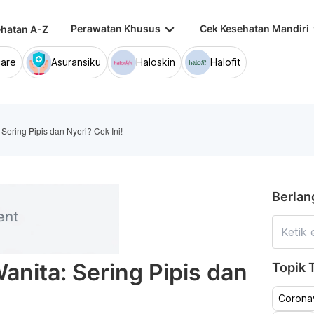
keyboard_arrow_down
keybo
Perawatan Khusus
Cek Kesehatan Mandiri
hatan A-Z
are
Asuransiku
Haloskin
Halofit
Sering Pipis dan Nyeri? Cek Ini!
Berlan
anita: Sering Pipis dan
Topik T
Coronav