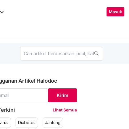
ard_arrow_down
Masuk
search
gganan Artikel Halodoc
Kirim
erkini
Lihat Semua
irus
Diabetes
Jantung