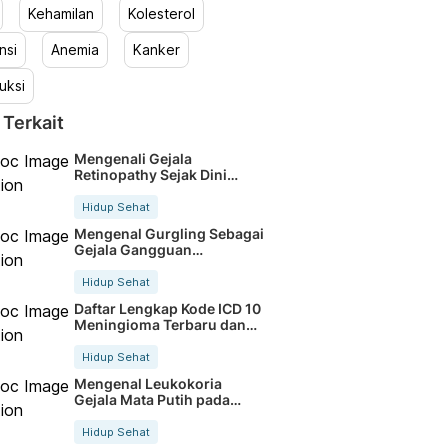
Kehamilan
Kolesterol
nsi
Anemia
Kanker
uksi
 Terkait
Mengenali Gejala
Retinopathy Sejak Dini
Untuk Mata Sehat
Hidup Sehat
Mengenal Gurgling Sebagai
Gejala Gangguan
Pencernaan Umum
Hidup Sehat
Daftar Lengkap Kode ICD 10
Meningioma Terbaru dan
Akurat
Hidup Sehat
Mengenal Leukokoria
Gejala Mata Putih pada
Anak dan Dewasa
Hidup Sehat