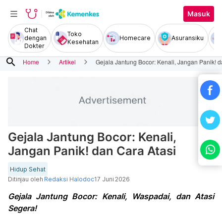
Masuk
Chat
Toko
dengan
Homecare
Asuransiku
Kesehatan
Dokter
search
Home
Artikel
Gejala Jantung Bocor: Kenali, Jangan Panik! d
Gejala Jantung Bocor: Kenali,
Jangan Panik! dan Cara Atasi
Hidup Sehat
Ditinjau oleh
Redaksi Halodoc
17 Juni 2026
Gejala Jantung Bocor: Kenali, Waspadai, dan Atasi
Segera!