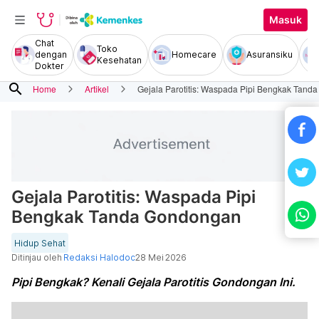
Masuk
Chat
Toko
dengan
Homecare
Asuransiku
Kesehatan
Dokter
search
Home
Artikel
Gejala Parotitis: Waspada Pipi Bengkak Tan
Gejala Parotitis: Waspada Pipi
Bengkak Tanda Gondongan
Hidup Sehat
Ditinjau oleh
Redaksi Halodoc
28 Mei 2026
Pipi Bengkak? Kenali Gejala Parotitis Gondongan Ini.