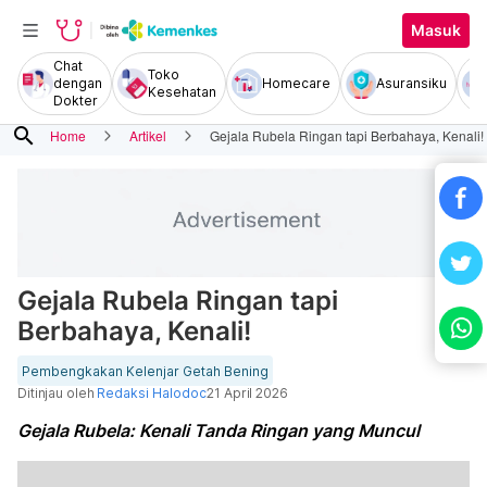
Masuk
Chat
Toko
dengan
Homecare
Asuransiku
Kesehatan
Dokter
search
Home
Artikel
Gejala Rubela Ringan tapi Berbahaya, Kenali!
Gejala Rubela Ringan tapi
Berbahaya, Kenali!
Pembengkakan Kelenjar Getah Bening
Ditinjau oleh
Redaksi Halodoc
21 April 2026
Gejala Rubela: Kenali Tanda Ringan yang Muncul