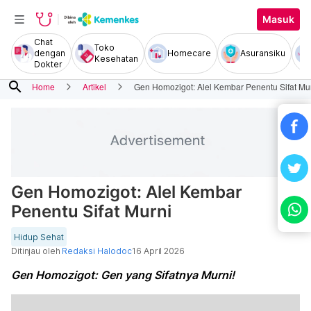
Masuk
Chat
Toko
dengan
Homecare
Asuransiku
Kesehatan
Dokter
search
Home
Artikel
Gen Homozigot: Alel Kembar Penentu Sifat Mu
Gen Homozigot: Alel Kembar
Penentu Sifat Murni
Hidup Sehat
Ditinjau oleh
Redaksi Halodoc
16 April 2026
Gen Homozigot: Gen yang Sifatnya Murni!