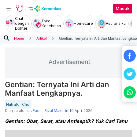
Masuk
Chat
Toko
dengan
Homecare
Asuransiku
Kesehatan
Dokter
search
Home
Artikel
Gentian: Ternyata Ini Arti dan Manfaat Lengka
Gentian: Ternyata Ini Arti dan
Manfaat Lengkapnya.
Nutrafor Chol
Ditinjau oleh
dr. Fadhli Rizal Makarim
10 April 2026
Gentian: Obat, Serat, atau Antiseptik? Yuk Cari Tahu