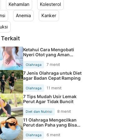
Kehamilan
Kolesterol
nsi
Anemia
Kanker
uksi
 Terkait
Ketahui Cara Mengobati
Nyeri Otot yang Aman
Dilakukan
7 menit
Olahraga
7 Jenis Olahraga untuk Diet
agar Badan Cepat Ramping
11 menit
Olahraga
7 Tips Mudah Usir Lemak
Perut Agar Tidak Buncit
8 menit
Diet dan Nutrisi
11 Olahraga Mengecilkan
Perut dan Paha yang Bisa
Dilakukan di Rumah
6 menit
Olahraga