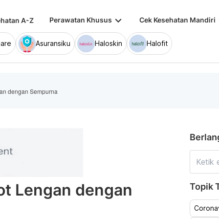
keyboard_arrow_down
keybo
Perawatan Khusus
Cek Kesehatan Mandiri
hatan A-Z
are
Asuransiku
Haloskin
Halofit
ngan dengan Sempurna
Berlan
tot Lengan dengan
Topik T
Coronav