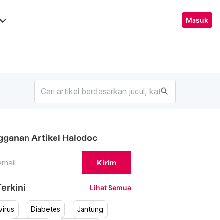
ard_arrow_down
Masuk
search
gganan Artikel Halodoc
Kirim
erkini
Lihat Semua
irus
Diabetes
Jantung