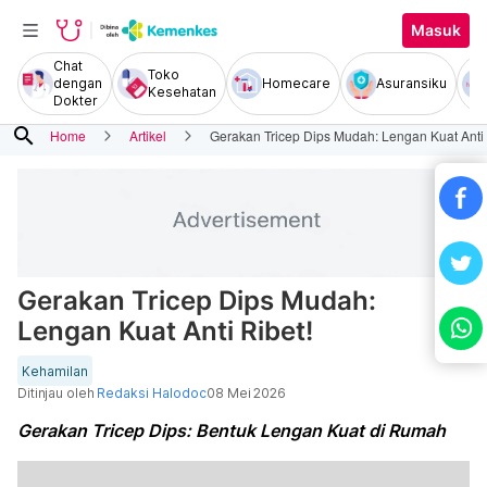
Masuk
Chat
Toko
dengan
Homecare
Asuransiku
Kesehatan
Dokter
search
Home
Artikel
Gerakan Tricep Dips Mudah: Lengan Kuat Anti 
Gerakan Tricep Dips Mudah:
Lengan Kuat Anti Ribet!
Kehamilan
Ditinjau oleh
Redaksi Halodoc
08 Mei 2026
Gerakan Tricep Dips: Bentuk Lengan Kuat di Rumah