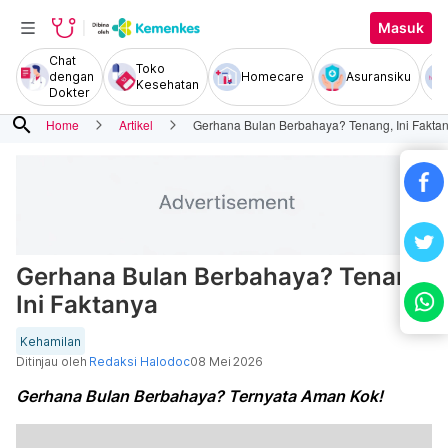
Masuk
Chat
Toko
dengan
Homecare
Asuransiku
Kesehatan
Dokter
search
Home
Artikel
Gerhana Bulan Berbahaya? Tenang, Ini Fakta
Gerhana Bulan Berbahaya? Tenang,
Ini Faktanya
Kehamilan
Ditinjau oleh
Redaksi Halodoc
08 Mei 2026
Gerhana Bulan Berbahaya? Ternyata Aman Kok!