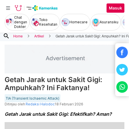
Masuk
Chat
Toko
dengan
Homecare
Asuransiku
Kesehatan
Dokter
search
Home
Artikel
Getah Jarak untuk Sakit Gigi: Ampuhkah? Ini F
Getah Jarak untuk Sakit Gigi:
Ampuhkah? Ini Faktanya!
TIA (Transient Ischaemic Attack)
Ditinjau oleh
Redaksi Halodoc
18 Februari 2026
Getah Jarak untuk Sakit Gigi: Efektifkah? Aman?