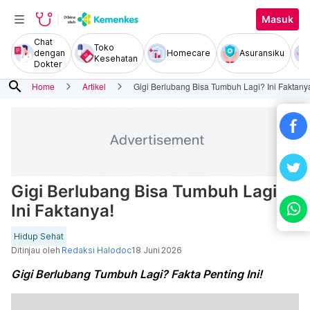
Masuk
Chat
Toko
dengan
Homecare
Asuransiku
Kesehatan
Dokter
search
Home
Artikel
Gigi Berlubang Bisa Tumbuh Lagi? Ini Faktany
Gigi Berlubang Bisa Tumbuh Lagi?
Ini Faktanya!
Hidup Sehat
Ditinjau oleh
Redaksi Halodoc
18 Juni 2026
Gigi Berlubang Tumbuh Lagi? Fakta Penting Ini!