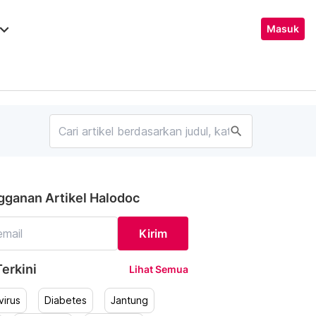
ard_arrow_down
Masuk
search
gganan Artikel Halodoc
Kirim
erkini
Lihat Semua
irus
Diabetes
Jantung