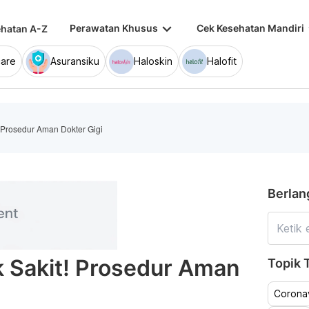
keyboard_arrow_down
keybo
Perawatan Khusus
Cek Kesehatan Mandiri
hatan A-Z
are
Asuransiku
Haloskin
Halofit
! Prosedur Aman Dokter Gigi
Berlan
ak Sakit! Prosedur Aman
Topik T
Coronav