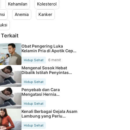
Kehamilan
Kolesterol
nsi
Anemia
Kanker
uksi
 Terkait
Obat Pengering Luka
Kelamin Pria di Apotik Cepat
Aman
6 menit
Hidup Sehat
Mengenal Sosok Hebat
Dibalik Istilah Penyintas
Kanker
Hidup Sehat
Penyebab dan Cara
Mengatasi Hernia
Umbilicalis Secara Tepat
Hidup Sehat
Kenali Berbagai Gejala Asam
Lambung yang Perlu
Diwaspadai
Hidup Sehat