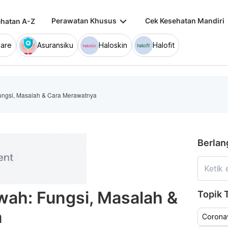
keyboard_arrow_down
keybo
Perawatan Khusus
Cek Kesehatan Mandiri
hatan A-Z
are
Asuransiku
Haloskin
Halofit
ungsi, Masalah & Cara Merawatnya
Berlan
ah: Fungsi, Masalah &
Topik T
a
Coronav