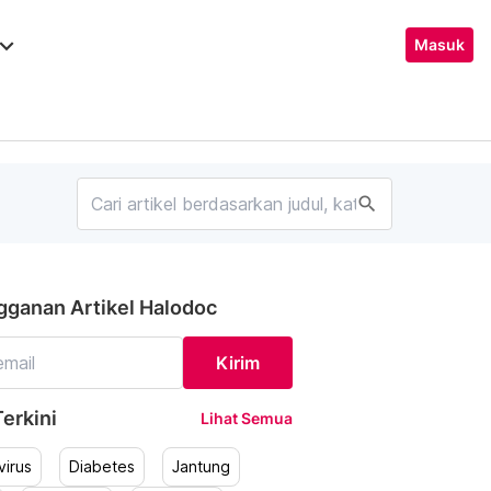
ard_arrow_down
Masuk
search
gganan Artikel Halodoc
Kirim
erkini
Lihat Semua
irus
Diabetes
Jantung