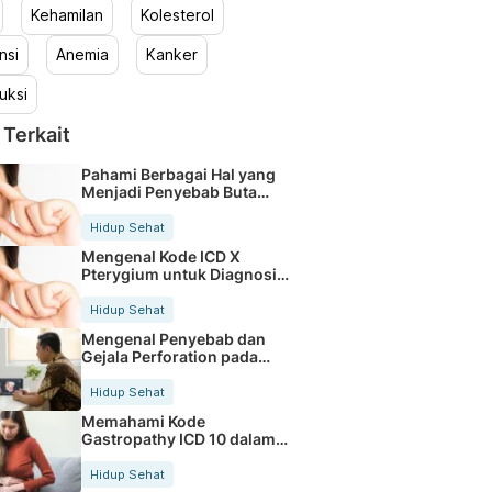
Kehamilan
Kolesterol
nsi
Anemia
Kanker
uksi
 Terkait
Pahami Berbagai Hal yang
Menjadi Penyebab Buta
Warna
Hidup Sehat
Mengenal Kode ICD X
Pterygium untuk Diagnosis
Mata
Hidup Sehat
Mengenal Penyebab dan
Gejala Perforation pada
Tubuh
Hidup Sehat
Memahami Kode
Gastropathy ICD 10 dalam
Rekam Medis Pasien
Hidup Sehat