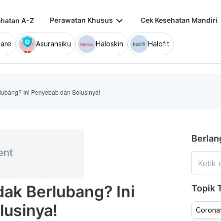
keyboard_arrow_down
keybo
Perawatan Khusus
Cek Kesehatan Mandiri
hatan A-Z
are
Asuransiku
Haloskin
Halofit
erlubang? Ini Penyebab dan Solusinya!
Berlan
idak Berlubang? Ini
Topik T
lusinya!
Coronav