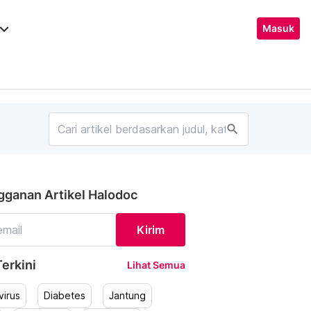
ard_arrow_down
Masuk
search
gganan Artikel Halodoc
Kirim
erkini
Lihat Semua
irus
Diabetes
Jantung