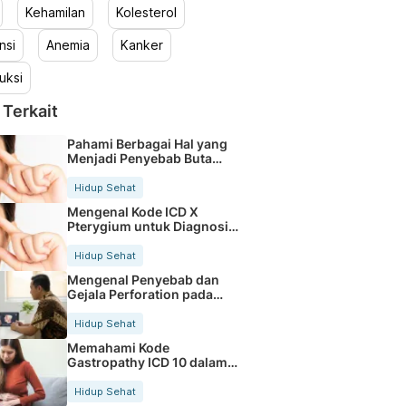
Kehamilan
Kolesterol
nsi
Anemia
Kanker
uksi
 Terkait
Pahami Berbagai Hal yang
Menjadi Penyebab Buta
Warna
Hidup Sehat
Mengenal Kode ICD X
Pterygium untuk Diagnosis
Mata
Hidup Sehat
Mengenal Penyebab dan
Gejala Perforation pada
Tubuh
Hidup Sehat
Memahami Kode
Gastropathy ICD 10 dalam
Rekam Medis Pasien
Hidup Sehat