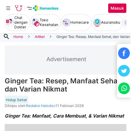
Masuk
Chat
Toko
dengan
Homecare
Asuransiku
Kesehatan
Dokter
search
Home
Artikel
Ginger Tea: Resep, Manfaat Sehat, dan Varian
Ginger Tea: Resep, Manfaat Sehat,
dan Varian Nikmat
Hidup Sehat
Ditinjau oleh
Redaksi Halodoc
11 Februari 2026
Ginger Tea: Manfaat, Cara Membuat, & Varian Nikmat