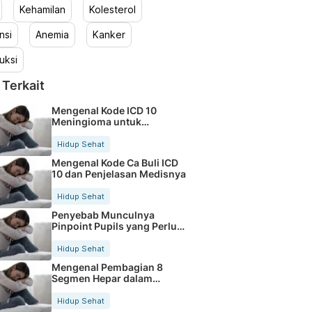
Kehamilan
Kolesterol
nsi
Anemia
Kanker
uksi
 Terkait
Mengenal Kode ICD 10
Meningioma untuk
Prosedur Medis
Hidup Sehat
Mengenal Kode Ca Buli ICD
10 dan Penjelasan Medisnya
Hidup Sehat
Penyebab Munculnya
Pinpoint Pupils yang Perlu
Diwaspadai
Hidup Sehat
Mengenal Pembagian 8
Segmen Hepar dalam
Anatomi Tubuh Manusia
Hidup Sehat