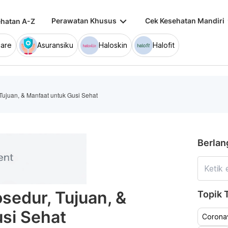
keyboard_arrow_down
keybo
Perawatan Khusus
Cek Kesehatan Mandiri
hatan A-Z
are
Asuransiku
Haloskin
Halofit
 Tujuan, & Manfaat untuk Gusi Sehat
Berlan
sedur, Tujuan, &
Topik T
si Sehat
Coronav