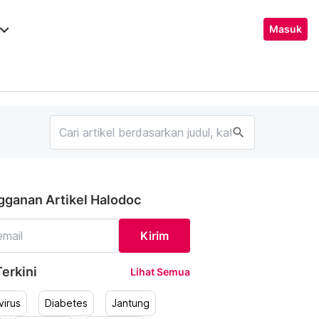
ard_arrow_down
Masuk
search
gganan Artikel Halodoc
Kirim
erkini
Lihat Semua
irus
Diabetes
Jantung