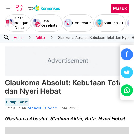
Masuk
Chat
Toko
dengan
Homecare
Asuransiku
Kesehatan
Dokter
search
Home
Artikel
Glaukoma Absolut: Kebutaan Total dan Nyeri 
Glaukoma Absolut: Kebutaan Total
dan Nyeri Hebat
Hidup Sehat
Ditinjau oleh
Redaksi Halodoc
15 Mei 2026
Glaukoma Absolut: Stadium Akhir, Buta, Nyeri Hebat