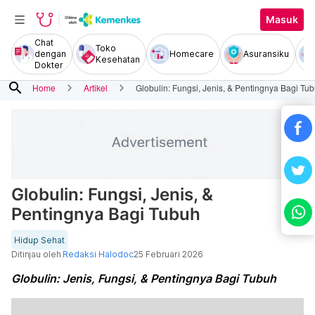
Masuk
Chat
Toko
dengan
Homecare
Asuransiku
Kesehatan
Dokter
search
Home
Artikel
Globulin: Fungsi, Jenis, & Pentingnya Bagi Tu
Globulin: Fungsi, Jenis, &
Pentingnya Bagi Tubuh
Hidup Sehat
Ditinjau oleh
Redaksi Halodoc
25 Februari 2026
Globulin: Jenis, Fungsi, & Pentingnya Bagi Tubuh