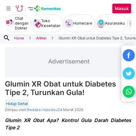
Masuk
Chat
Toko
dengan
Homecare
Asuransiku
Kesehatan
Dokter
search
Home
Artikel
Glumin XR Obat untuk Diabetes Tipe 2, Turunk
Glumin XR Obat untuk Diabetes
Tipe 2, Turunkan Gula!
Hidup Sehat
Ditinjau oleh
Redaksi Halodoc
24 Maret 2026
Glumin XR Obat Apa? Kontrol Gula Darah Diabetes
Tipe 2