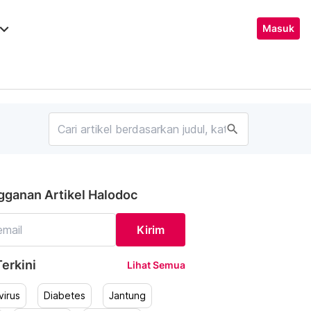
ard_arrow_down
Masuk
search
gganan Artikel Halodoc
Kirim
erkini
Lihat Semua
irus
Diabetes
Jantung