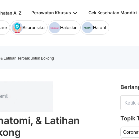
keyboard_arrow_down
keybo
Perawatan Khusus
Cek Kesehatan Mandiri
hatan A-Z
are
Asuransiku
Haloskin
Halofit
, & Latihan Terbaik untuk Bokong
Berlan
natomi, & Latihan
Topik T
okong
Coronav