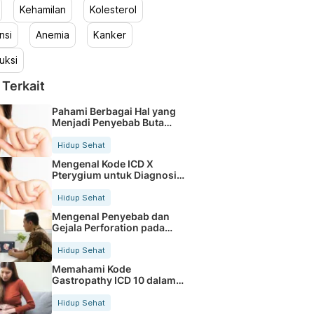
Kehamilan
Kolesterol
nsi
Anemia
Kanker
uksi
 Terkait
Pahami Berbagai Hal yang
Menjadi Penyebab Buta
Warna
Hidup Sehat
Mengenal Kode ICD X
Pterygium untuk Diagnosis
Mata
Hidup Sehat
Mengenal Penyebab dan
Gejala Perforation pada
Tubuh
Hidup Sehat
Memahami Kode
Gastropathy ICD 10 dalam
Rekam Medis Pasien
Hidup Sehat