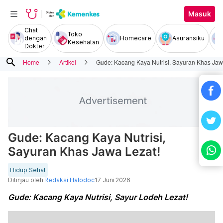
Masuk
Chat
Toko
dengan
Homecare
Asuransiku
Kesehatan
Dokter
search
Home
Artikel
Gude: Kacang Kaya Nutrisi, Sayuran Khas Jaw
Gude: Kacang Kaya Nutrisi,
Sayuran Khas Jawa Lezat!
Hidup Sehat
Ditinjau oleh
Redaksi Halodoc
17 Juni 2026
Gude: Kacang Kaya Nutrisi, Sayur Lodeh Lezat!