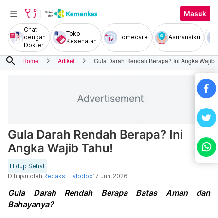
Masuk
Chat
Toko
dengan
Homecare
Asuransiku
Kesehatan
Dokter
search
Home
Artikel
Gula Darah Rendah Berapa? Ini Angka Wajib 
Gula Darah Rendah Berapa? Ini
Angka Wajib Tahu!
Hidup Sehat
Ditinjau oleh
Redaksi Halodoc
17 Juni 2026
Gula Darah Rendah Berapa Batas Aman dan
Bahayanya?