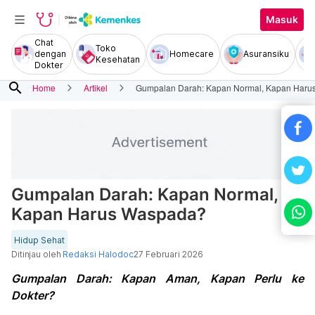
Masuk
Chat
Toko
dengan
Homecare
Asuransiku
Kesehatan
Dokter
search
Home
Artikel
Gumpalan Darah: Kapan Normal, Kapan Har
Gumpalan Darah: Kapan Normal,
Kapan Harus Waspada?
Hidup Sehat
Ditinjau oleh
Redaksi Halodoc
27 Februari 2026
Gumpalan Darah: Kapan Aman, Kapan Perlu ke
Dokter?