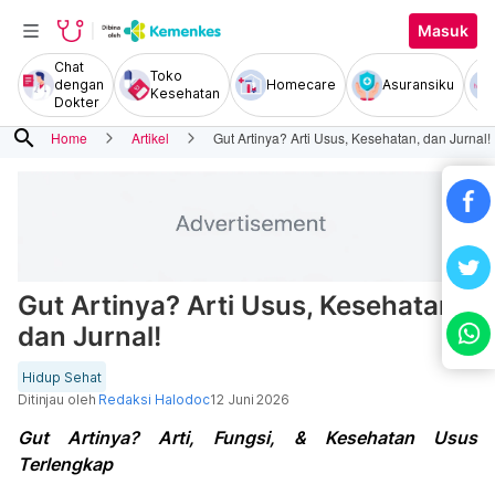
Masuk
Chat
Toko
dengan
Homecare
Asuransiku
Kesehatan
Dokter
search
Home
Artikel
Gut Artinya? Arti Usus, Kesehatan, dan Jurnal!
Gut Artinya? Arti Usus, Kesehatan,
dan Jurnal!
Hidup Sehat
Ditinjau oleh
Redaksi Halodoc
12 Juni 2026
Gut Artinya? Arti, Fungsi, & Kesehatan Usus
Terlengkap