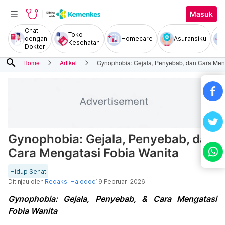
Masuk
Chat
Toko
dengan
Homecare
Asuransiku
Kesehatan
Dokter
search
Home
Artikel
Gynophobia: Gejala, Penyebab, dan Cara Men
Gynophobia: Gejala, Penyebab, dan
Cara Mengatasi Fobia Wanita
Hidup Sehat
Ditinjau oleh
Redaksi Halodoc
19 Februari 2026
Gynophobia: Gejala, Penyebab, & Cara Mengatasi
Fobia Wanita