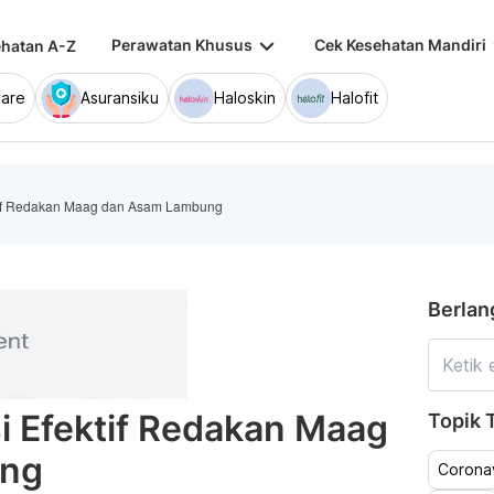
keyboard_arrow_down
keybo
Perawatan Khusus
Cek Kesehatan Mandiri
hatan A-Z
are
Asuransiku
Haloskin
Halofit
ktif Redakan Maag dan Asam Lambung
Berlan
si Efektif Redakan Maag
Topik T
ung
Coronav