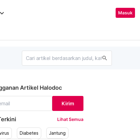
ard_arrow_down
Masuk
search
gganan Artikel Halodoc
Kirim
erkini
Lihat Semua
irus
Diabetes
Jantung