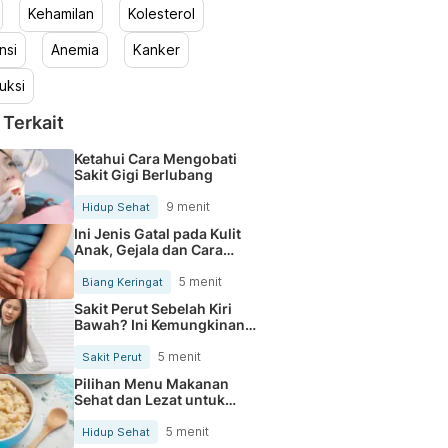
Kehamilan
Kolesterol
nsi
Anemia
Kanker
uksi
 Terkait
Ketahui Cara Mengobati
Sakit Gigi Berlubang
9 menit
Hidup Sehat
Ini Jenis Gatal pada Kulit
Anak, Gejala dan Cara
Mengobatinya
5 menit
Biang Keringat
Sakit Perut Sebelah Kiri
Bawah? Ini Kemungkinan
Penyebabnya
5 menit
Sakit Perut
Pilihan Menu Makanan
Sehat dan Lezat untuk
Mengurangi Kolesterol
5 menit
Hidup Sehat