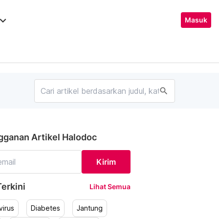
ard_arrow_down
Masuk
search
gganan Artikel Halodoc
Kirim
erkini
Lihat Semua
irus
Diabetes
Jantung