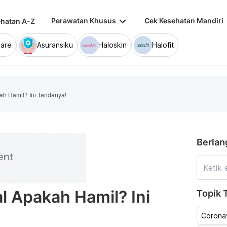
keyboard_arrow_down
keybo
Perawatan Khusus
Cek Kesehatan Mandiri
hatan A-Z
are
Asuransiku
Haloskin
Halofit
h Hamil? Ini Tandanya!
Berlan
 Apakah Hamil? Ini
Topik T
Coronav