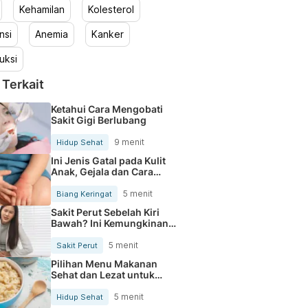
Kehamilan
Kolesterol
nsi
Anemia
Kanker
uksi
 Terkait
Ketahui Cara Mengobati
Sakit Gigi Berlubang
9 menit
Hidup Sehat
Ini Jenis Gatal pada Kulit
Anak, Gejala dan Cara
Mengobatinya
5 menit
Biang Keringat
Sakit Perut Sebelah Kiri
Bawah? Ini Kemungkinan
Penyebabnya
5 menit
Sakit Perut
Pilihan Menu Makanan
Sehat dan Lezat untuk
Mengurangi Kolesterol
5 menit
Hidup Sehat